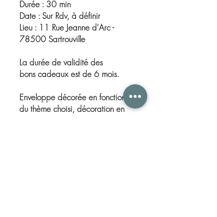
Durée : 30 min
Date : Sur Rdv, à définir
Lieu : 11 Rue Jeanne d'Arc -
78500 Sartrouville
La durée de validité des
bons cadeaux est de
6 mois.
Enveloppe décorée en fonction
du thème choisi, décoration en
fonction des disponibilités, photo
non contractuelle.
Plus d'infos sur la prestation
DETAILS D'ARTICLE
Vous recherchez un cadeau original ?
Offrez un moment de bien-être et de